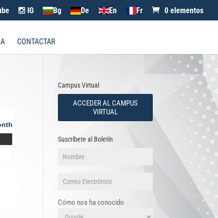
ube
IG
Bg
De
En
Fr
0 elementos
CA
CONTACTAR
Campus Virtual
ACCEDER AL CAMPUS
VIRTUAL
nth
Suscríbete al Boletín
Cómo nos ha conocido