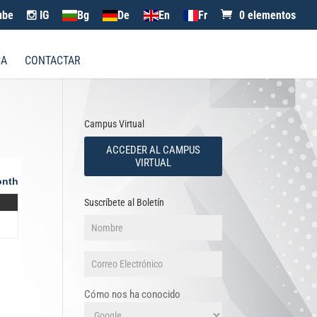
ube
IG
Bg
De
En
Fr
0 elementos
CA
CONTACTAR
Campus Virtual
ACCEDER AL CAMPUS
VIRTUAL
nth
Suscríbete al Boletín
Cómo nos ha conocido