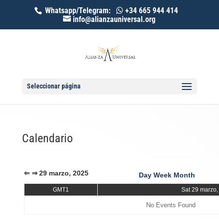
Whatsapp/Telegram:
+34 665 944 414
info@alianzauniversal.org
Seleccionar página
Calendario
⇐
⇒
29 marzo, 2025
Day
Week
Month
GMT1
Sat 29 marzo,
No Events Found