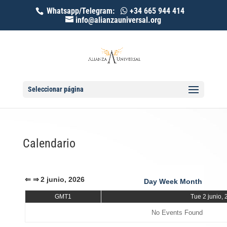
Whatsapp/Telegram:
+34 665 944 414
info@alianzauniversal.org
Seleccionar página
Calendario
⇐
⇒
2 junio, 2026
Day
Week
Month
GMT1
Tue 2 junio,
No Events Found