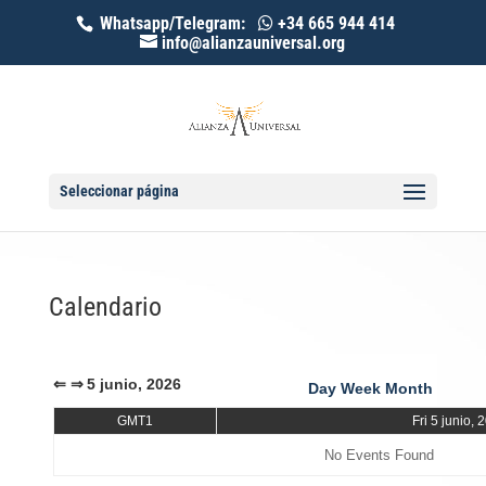
Whatsapp/Telegram:
+34 665 944 414
info@alianzauniversal.org
Seleccionar página
Calendario
⇐
⇒
5 junio, 2026
Day
Week
Month
GMT1
Fri 5 junio, 
No Events Found