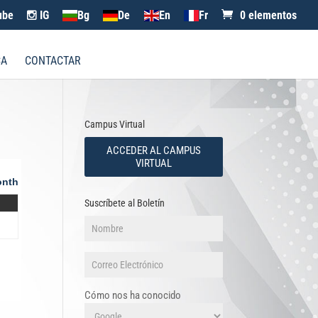
ube
IG
Bg
De
En
Fr
0 elementos
CA
CONTACTAR
Campus Virtual
ACCEDER AL CAMPUS
VIRTUAL
nth
Suscríbete al Boletín
Cómo nos ha conocido