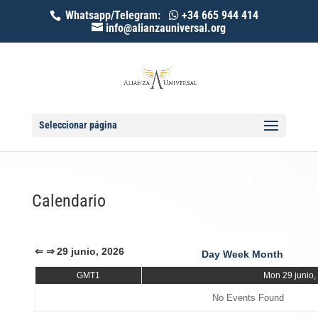
Whatsapp/Telegram:
+34 665 944 414
info@alianzauniversal.org
Seleccionar página
Calendario
⇐
⇒
29 junio, 2026
Day
Week
Month
GMT1
Mon 29 junio,
No Events Found