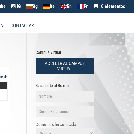
ube
IG
Bg
De
En
Fr
0 elementos
CA
CONTACTAR
Campus Virtual
ACCEDER AL CAMPUS
VIRTUAL
nth
Suscríbete al Boletín
Cómo nos ha conocido