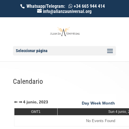
Whatsapp/Telegram:
+34 665 944 414
info@alianzauniversal.org
Seleccionar página
Calendario
⇐
⇒
4 junio, 2023
Day
Week
Month
GMT1
Sun 4 junio,
No Events Found