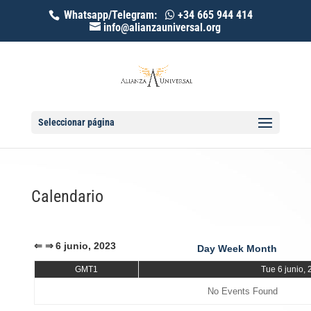
Whatsapp/Telegram:
+34 665 944 414
info@alianzauniversal.org
Seleccionar página
Calendario
⇐
⇒
6 junio, 2023
Day
Week
Month
GMT1
Tue 6 junio,
No Events Found