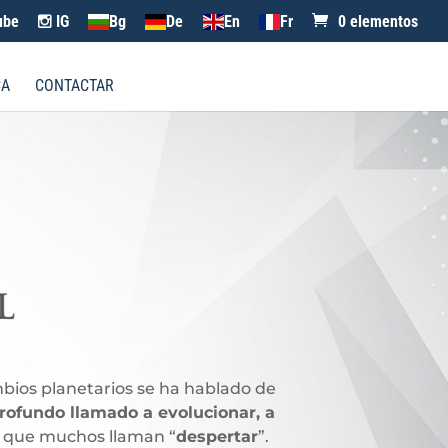
ube
IG
Bg
De
En
Fr
0 elementos
CA
CONTACTAR
ambios planetarios se ha hablado de
rofundo llamado a evolucionar, a
o que muchos llaman “
despertar
”.