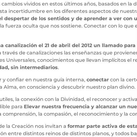
ambios vividos en estos últimos años, basados en la de
Esta incertidumbre en los diferentes aspectos de nuestra
el despertar de los sentidos y de aprender a ver con 
la fuerza oculta que nos sostiene. Conectar con lo que es
a canalización el 21 de abril del 2012 un llamado para
a través de canalizaciones las enseñanzas que proviene
es Universales, conocimientos que llevan implícitos el
dad, sin intermediarios
.
 y confiar en nuestra guía interna,
conectar
con la cert
a Alma, en consciencia y descubrir nuestro plan divino.
tiles, la conexión con la Divinidad, el reconocer y activ
dible para
Elevar nuestra frecuencia y alcanzar un nue
la comprensión, la compasión, el reconocimiento y la co
e la Creación nos invitan a
formar parte activa de est
n entre distintos reinos de distintos planos, y todos ba