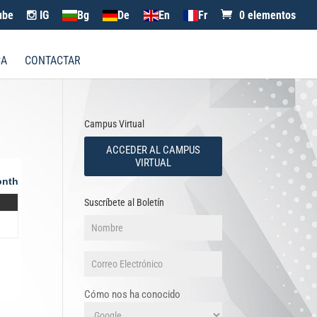
ube
IG
Bg
De
En
Fr
0 elementos
CA
CONTACTAR
Campus Virtual
ACCEDER AL CAMPUS
VIRTUAL
nth
Suscríbete al Boletín
Cómo nos ha conocido