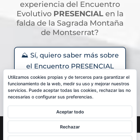
experiencia del Encuentro
Evolutivo
PRESENCIAL
en la
falda de la Sagrada Montaña
de Montserrat?
⛰️ Sí, quiero saber más sobre
el Encuentro PRESENCIAL
en Montserrat
Utilizamos cookies propias y de terceros para garantizar el
funcionamiento de la web, medir su uso y mejorar nuestros
servicios. Puede aceptar todas las cookies, rechazar las no
necesarias o configurar sus preferencias.
Aceptar todo
Aviso Legal y Política de Privacidad
Rechazar
Condiciones Generales de uso y contratación
Política de Cookies