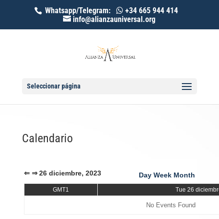
Whatsapp/Telegram:
+34 665 944 414
info@alianzauniversal.org
Seleccionar página
Calendario
⇐
⇒
26 diciembre, 2023
Day
Week
Month
GMT1
Tue 26 diciembr
No Events Found