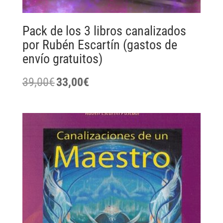
Pack de los 3 libros canalizados
por Rubén Escartín (gastos de
envío gratuitos)
El
El
39,00
€
33,00
€
precio
precio
original
actual
era:
es:
39,00€.
33,00€.