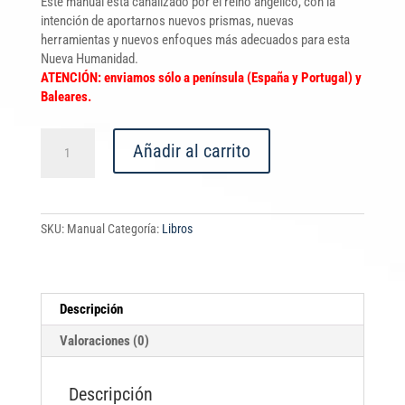
Este manual está canalizado por el reino angélico, con la
intención de aportarnos nuevos prismas, nuevas
herramientas y nuevos enfoques más adecuados para esta
Nueva Humanidad.
ATENCIÓN: enviamos sólo a península (España y Portugal) y
Baleares.
El
Añadir al carrito
amanecer
de
los
Ángeles
SKU:
Manual
Categoría:
Libros
Volumen
I
cantidad
Descripción
Valoraciones (0)
Descripción